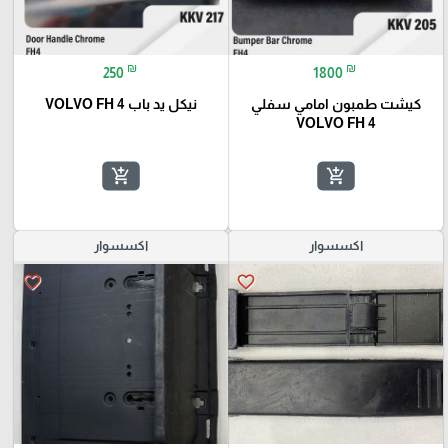
₪
₪
250
1800
كيشت طمبون امامي سفلي
نيكل يد باب VOLVO FH 4
VOLVO FH 4
add_shopping_cart
add_shopping_cart
اكسسوار
اكسسوار
favorite_border
favorite_border