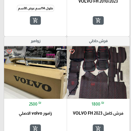
VOLVO FH 2010/2023
طول 114سم عرض 30سم
add_shopping_cart
add_shopping_cart
فرش داخلي
زوامير
favorite_border
favorite_border
₪
₪
2500
1800
فرش كامل VOLVO FH 2023
زامور volvo الاصلي
add_shopping_cart
add_shopping_cart