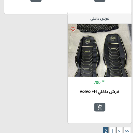
فرش داخلي
favorite_border
₪
700
فرش داخلي volvo FH
add_shopping_cart
2
1
<
<<