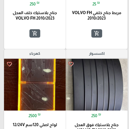
₪
₪
250
25
مربط جناح خلفي VOLVO FH
جناح بلاستيك خلف العجل
VOLVO FH 2010/2023
2010/2023
add_shopping_cart
add_shopping_cart
اكسسوار
كهرباء
favorite_border
favorite_border
₪
₪
2500
250
جناح بلاستيك فوق العجل
لواح اصلي 120سم 12/24V