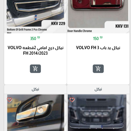
₪
₪
350
150
نيكل يد باب VOLVO FH 3
نيكل درج امامي 2قطعه VOLVO
FH 2014/2023
add_shopping_cart
add_shopping_cart
نيكل
نيكل
favorite_border
favorite_border