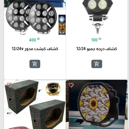
₪
₪
400
100
كشاف درجه جمبو 12/24
كشاف كيشت مدور 12/24v
add_shopping_cart
add_shopping_cart
favorite_border
favorite_border