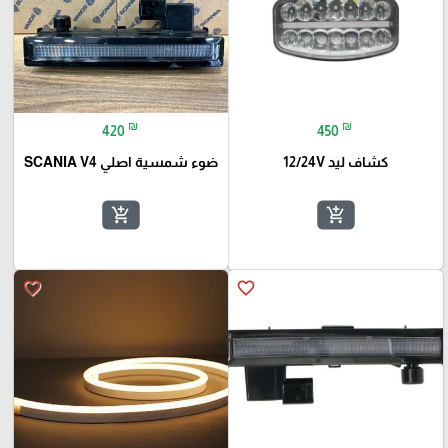
₪
₪
420
450
كشاف ليد 12/24V
ضوء شمسية اصلي SCANIA V4
add_shopping_cart
add_shopping_cart
favorite_border
favorite_border