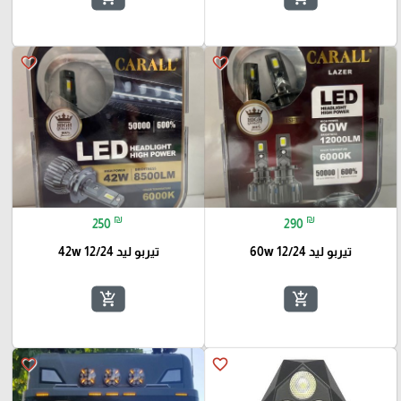
favorite_border
favorite_border
₪
₪
250
290
تيربو ليد 60w 12/24
تيربو ليد 42w 12/24
add_shopping_cart
add_shopping_cart
favorite_border
favorite_border