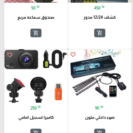
₪
₪
50
450
كشاف 12/24 مدور
صندوق سماعه مربع
add_shopping_cart
add_shopping_cart
favorite_border
favorite_border
₪
₪
250
90
ضوء داخلي ملون
كاميرا تسجيل امامي
add_shopping_cart
add_shopping_cart