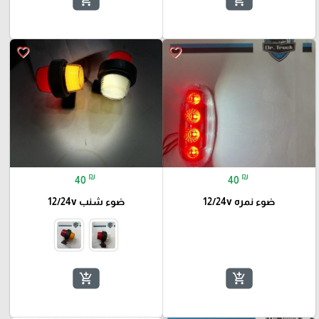
favorite_border
favorite_border
₪
₪
40
40
ضوء نمره 12/24v
ضوء شنب 12/24v
add_shopping_cart
add_shopping_cart