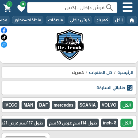
0
0
search
shopping_cart
favorite
home
الكل
كهرباء
فرش داخلي
ملصقات
منظفات+عطور
مجسم
الرئيسية
كل المنتجات
كهرباء
ballot
طلباتي السابقة
الكل
VOLVO
SCANIA
mercedes
DAF
MAN
IVECO
الكل
8 -inch
طول 114سم عرض 30سم
طول 117سم عرض 21سم