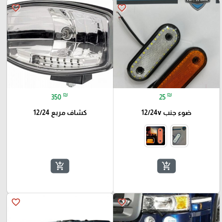
favorite_border
favorite_border
₪
₪
350
25
ضوء جنب 12/24v
كشاف مربع 12/24
add_shopping_cart
add_shopping_cart
favorite_border
favorite_border