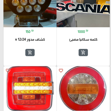
₪
₪
150
1000
كلمه سكانيا مضيئ
كشاف مدور 12/24 v
add_shopping_cart
add_shopping_cart
favorite_border
favorite_border