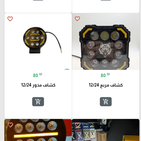
favorite_border
favorite_border
₪
₪
80
80
كشاف مربع 12/24
كشاف مدور 12/24
add_shopping_cart
add_shopping_cart
favorite_border
favorite_border