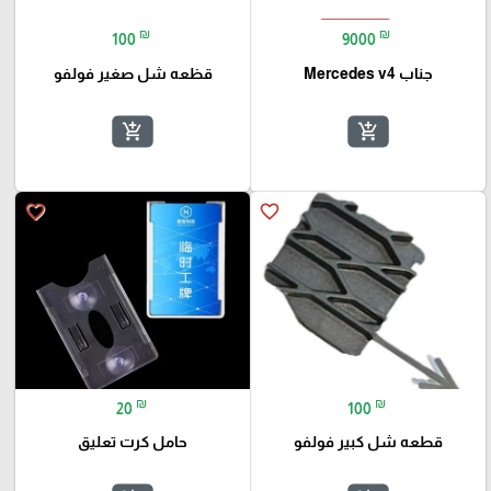
₪
₪
100
9000
جناب Mercedes v4
قظعه شل صغير فولفو
add_shopping_cart
add_shopping_cart
favorite_border
favorite_border
₪
₪
20
100
قطعه شل كبير فولفو
حامل كرت تعليق