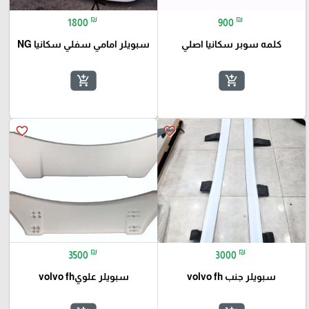
₪
₪
1800
900
كلمه سوبر سكانيا اصلي
سبويلر امامي سفلي سكانيا NG
add_shopping_cart
add_shopping_cart
favorite_border
favorite_border
₪
₪
3500
3000
سبويلر جنب volvo fh
سبويلر علويvolvo fh