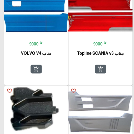
₪
₪
9000
9000
جناب Topline SCANIA v3
جناب VOLVO V4
add_shopping_cart
add_shopping_cart
favorite_border
favorite_border