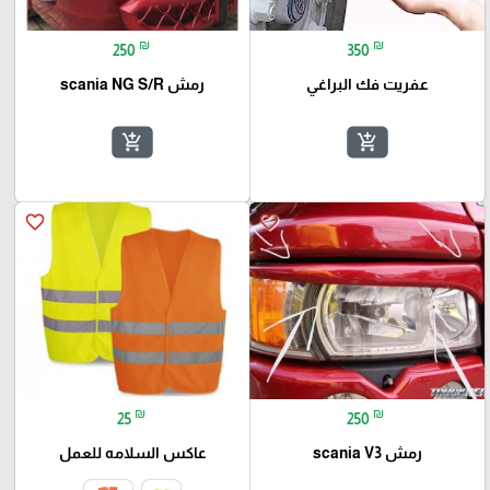
₪
₪
250
350
عفريت فك البراغي
رمش scania NG S/R
add_shopping_cart
add_shopping_cart
favorite_border
favorite_border
₪
₪
25
250
رمش scania V3
عاكس السلامه للعمل