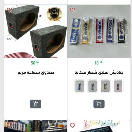
favorite_border
favorite_border
₪
₪
50
10
دناديش تعليق شعار سكانيا
صندوق سماعه مربع
add_shopping_cart
add_shopping_cart
favorite_border
favorite_border