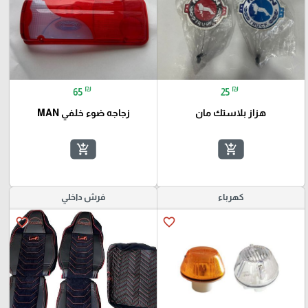
₪
₪
65
25
هزاز بلاستك مان
زجاجه ضوء خلفي MAN
add_shopping_cart
add_shopping_cart
كهرباء
فرش داخلي
favorite_border
favorite_border