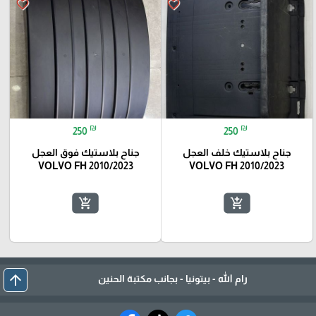
favorite_border
favorite_border
₪
₪
250
250
جناح بلاستيك خلف العجل
جناح بلاستيك فوق العجل
VOLVO FH 2010/2023
VOLVO FH 2010/2023
add_shopping_cart
add_shopping_cart
arrow_upward
رام الله - بيتونيا - بجانب مكتبة الحنين