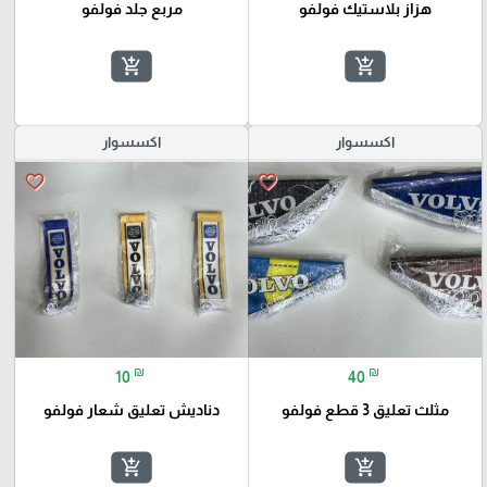
هزاز بلاستيك فولفو
مربع جلد فولفو
add_shopping_cart
add_shopping_cart
اكسسوار
اكسسوار
favorite_border
favorite_border
₪
₪
10
40
مثلث تعليق 3 قطع فولفو
دناديش تعليق شعار فولفو
add_shopping_cart
add_shopping_cart