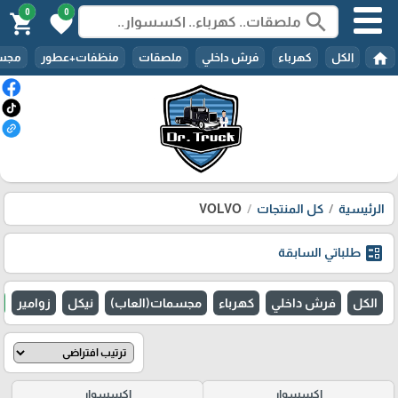
0
0
search
shopping_cart
favorite
home
الكل
كهرباء
فرش داخلي
ملصقات
منظفات+عطور
مجسم
الرئيسية
كل المنتجات
VOLVO
ballot
طلباتي السابقة
الكل
فرش داخلي
كهرباء
مجسمات(العاب)
نيكل
زوامير
اكسسوار
اكسسوار