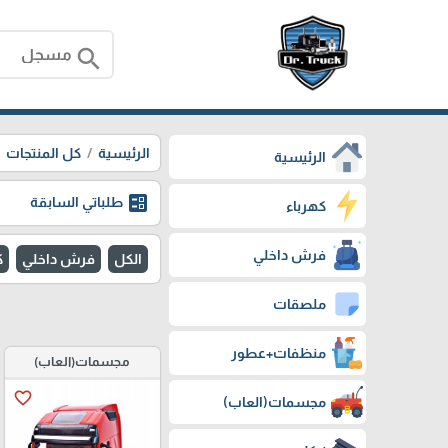
search
الرئيسية
كل المنتجات
الرئيسية
ballot
طلباتي السابقة
كهرباء
فرش داخلي
الكل
فرش داخلي
ك
ملصقات
منظفات+عطور
مجسمات(العاب)
favorite_border
مجسمات(العاب)