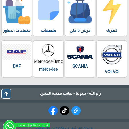
كهرباء
فرش داخلي
ملصقات
منظفات+عطور
DAF
SCANIA
mercedes
VOLVO
arrow_upward
رام الله - بيتونيا - بجانب مكتبة الحنين
تحدث الينا - واتساب
برمجة وتطوير شركة ديجيتال لايف