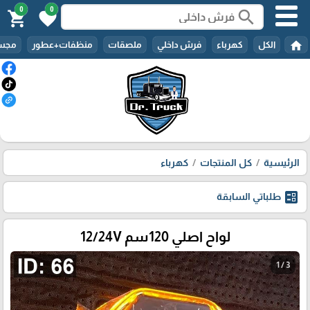
0
0
search
shopping_cart
favorite
home
الكل
كهرباء
فرش داخلي
ملصقات
منظفات+عطور
مجسم
الرئيسية
كل المنتجات
كهرباء
ballot
طلباتي السابقة
لواح اصلي 120سم 12/24V
1 / 3