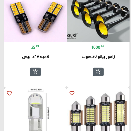
₪
₪
25
1000
زامور ييانو 20 صوت
لامبه 24v ابيض
add_shopping_cart
add_shopping_cart
favorite_border
favorite_border