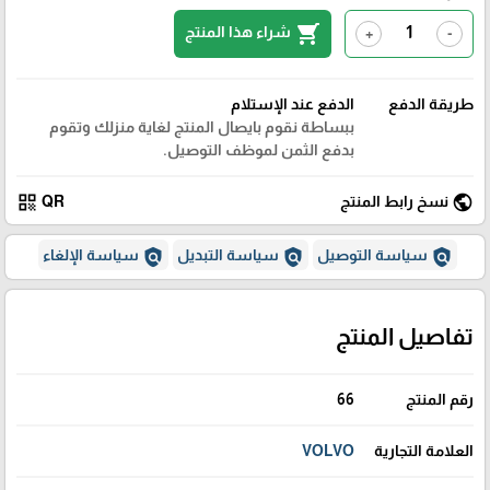
shopping_cart
شراء هذا المنتج
+
-
طريقة الدفع
الدفع عند الإستلام
ببساطة نقوم بايصال المنتج لغاية منزلك وتقوم
بدفع الثمن لموظف التوصيل.
qr_code
public
نسخ رابط المنتج
QR
policy
policy
policy
سياسة التوصيل
سياسة التبديل
سياسة الإلغاء
تفاصيل المنتج
رقم المنتج
66
العلامة التجارية
VOLVO