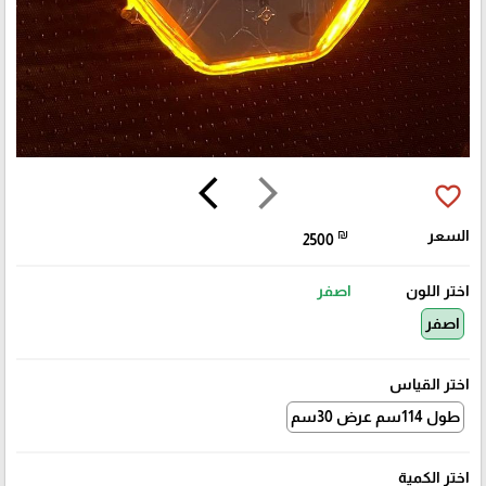
arrow_back_ios
arrow_forward_ios
favorite_border
السعر
₪
2500
اختر اللون
اصفر
اصفر
اختر القياس
طول 114سم عرض 30سم
اختر الكمية