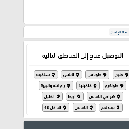
ة الإلغاء
التوصيل متاح إلى المناطق التالية
جنين
طوباس
نابلس
سلفيت
where_to_vote
where_to_vote
where_to_vote
where_to_vot
طولكرم
قلقيلية
رام الله والبيرة
where_to_vote
where_to_vote
where_to_vote
ضواحي القدس
اريحا
الخليل
where_to_vote
where_to_vote
where_to_vote
بيت لحم
القدس
الداخل 48
where_to_vote
where_to_vote
where_to_vote