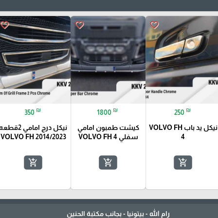
favorite_border
favorite_border
favorite_border
₪
₪
₪
350
1800
250
نيكل يد باب VOLVO FH
كيشت طمبون امامي
نيكل درج امامي 2قطعه
4
سفلي VOLVO FH 4
VOLVO FH 2014/2023
add_shopping_cart
add_shopping_cart
add_shopping_cart
رام الله - بيتونيا - بجانب مكتبة الحنين