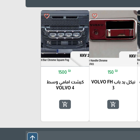
favorite_border
favorite_border
₪
₪
1500
150
نيكل يد باب VOLVO FH
كيشت امامي وسط
VOLVO 4
3
add_shopping_cart
add_shopping_cart
arrow_upward