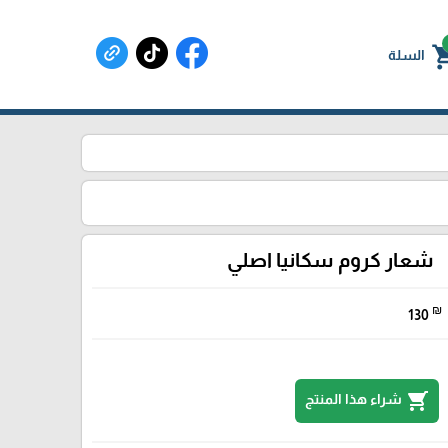
shoppin
السلة
شعار كروم سكانيا اصلي
₪
130
shopping_cart
شراء هذا المنتج