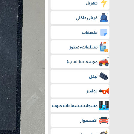
كهرباء
فرش داخلي
ملصقات
منظفات+عطور
مجسمات(العاب)
نيكل
زوامير
مسجلات+سماعات صوت
اكسسوار