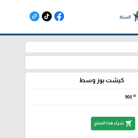
shoppin
السلة
كيشت بوز وسط
₪
900
shopping_cart
شراء هذا المنتج