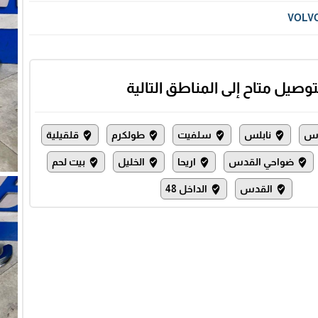
VOLV
توصيل متاح إلى المناطق التالية
س
نابلس
سلفيت
طولكرم
قلقيلية
where_to_vote
where_to_vote
where_to_vote
where_to_vote
ضواحي القدس
اريحا
الخليل
بيت لحم
where_to_vote
where_to_vote
where_to_vote
where_to_vote
القدس
الداخل 48
where_to_vote
where_to_vote