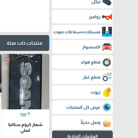
نيكل
زوامير
مسجلات+سماعات صوت
منتجات ذات صلة
اكسسوار
favorite_border
قطع هواء
قطع غيار
زيوت
عرض كل المنتجات
₪
130
وصل حديثاً
شعار كروم سكانيا
اصلي
العلامات التجارية