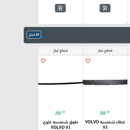
add_shopping_cart
add_shopping_cart
69 منتج
قطع غيار
قطع غيار
favorite_border
favorite_border
₪
₪
250
250
غطاء شمسيه VOLVO
طوق شمسيه علوي
VOLVO V3
V3