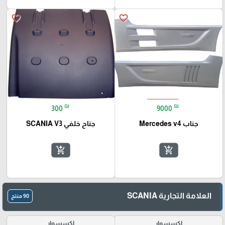
favorite_border
favorite_border
₪
₪
300
9000
جناب Mercedes v4
جناح خلفي SCANIA V3
add_shopping_cart
add_shopping_cart
العلامة التجارية SCANIA
90 منتج
اكسسوار
اكسسوار