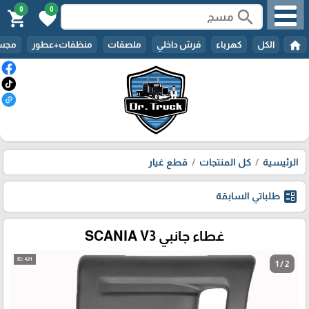
0
0
search
shopping_cart
favorite
home
الكل
كهرباء
فرش داخلي
ملصقات
منظفات+عطور
مجسم
الرئيسية
كل المنتجات
قطع غيار
ballot
طلباتي السابقة
غطاء جانبي SCANIA V3
1 / 2