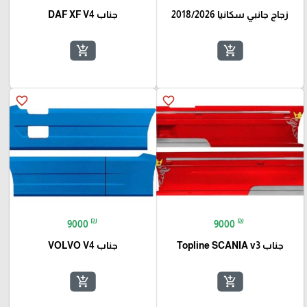
زجاج جانبي سكانيا 2018/2026
جناب DAF XF V4
add_shopping_cart
add_shopping_cart
favorite_border
favorite_border
₪
₪
9000
9000
جناب Topline SCANIA v3
جناب VOLVO V4
add_shopping_cart
add_shopping_cart