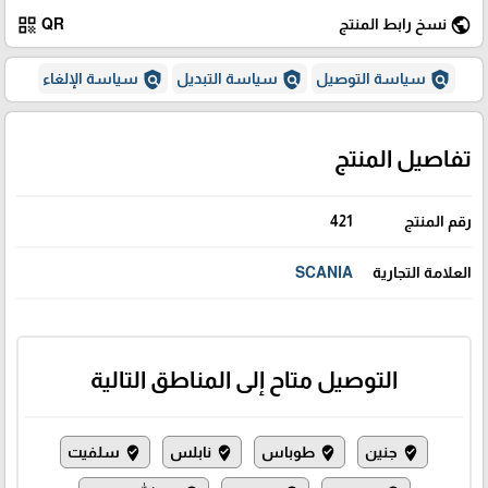
qr_code
public
نسخ رابط المنتج
QR
policy
policy
policy
سياسة التوصيل
سياسة التبديل
سياسة الإلغاء
تفاصيل المنتج
رقم المنتج
421
العلامة التجارية
SCANIA
التوصيل متاح إلى المناطق التالية
جنين
طوباس
نابلس
سلفيت
where_to_vote
where_to_vote
where_to_vote
where_to_vote