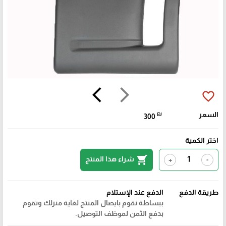
arrow_back_ios
arrow_forward_ios
favorite_border
السعر
₪
300
اختر الكمية
shopping_cart
شراء هذا المنتج
+
-
طريقة الدفع
الدفع عند الإستلام
ببساطة نقوم بايصال المنتج لغاية منزلك وتقوم
بدفع الثمن لموظف التوصيل.