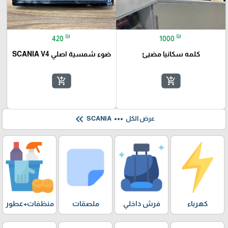
₪
₪
420
1000
كلمه سكانيا مضيئ
ضوء شمسية اصلي SCANIA V4
add_shopping_cart
add_shopping_cart
keyboard_double_arrow_left
more_horiz
عرض الكل
SCANIA
كهرباء
فرش داخلي
ملصقات
منظفات+عطور