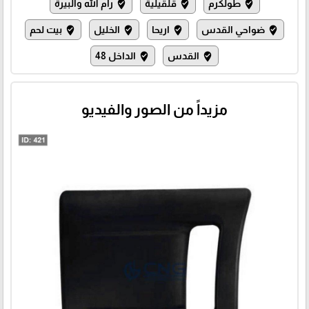
طولكرم
قلقيلية
رام الله والبيرة
where_to_vote
where_to_vote
where_to_vote
ضواحي القدس
اريحا
الخليل
بيت لحم
where_to_vote
where_to_vote
where_to_vote
where_to_vote
القدس
الداخل 48
where_to_vote
where_to_vote
مزيداً من الصور والفيديو