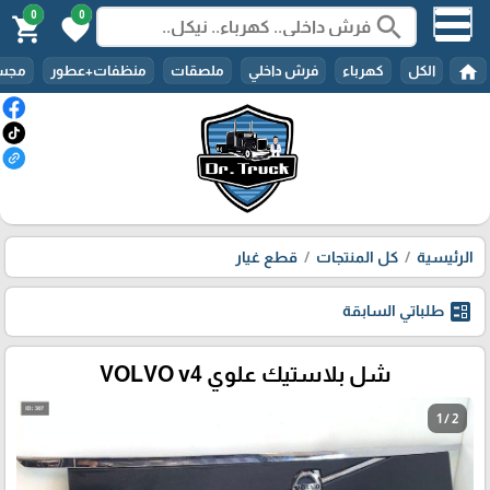
0
0
search
shopping_cart
favorite
home
الكل
كهرباء
فرش داخلي
ملصقات
منظفات+عطور
مجسم
الرئيسية
كل المنتجات
قطع غيار
ballot
طلباتي السابقة
شل بلاستيك علوي VOLVO v4
1 / 2