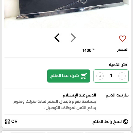
arrow_back_ios
arrow_forward_ios
favorite_border
السعر
₪
1400
اختر الكمية
shopping_cart
شراء هذا المنتج
+
-
طريقة الدفع
الدفع عند الإستلام
ببساطة نقوم بايصال المنتج لغاية منزلك وتقوم
بدفع الثمن لموظف التوصيل.
qr_code
public
نسخ رابط المنتج
QR