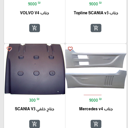
₪
₪
9000
9000
جناب Topline SCANIA v3
جناب VOLVO V4
add_shopping_cart
add_shopping_cart
favorite_border
favorite_border
₪
₪
300
9000
جناب Mercedes v4
جناح خلفي SCANIA V3
add_shopping_cart
add_shopping_cart