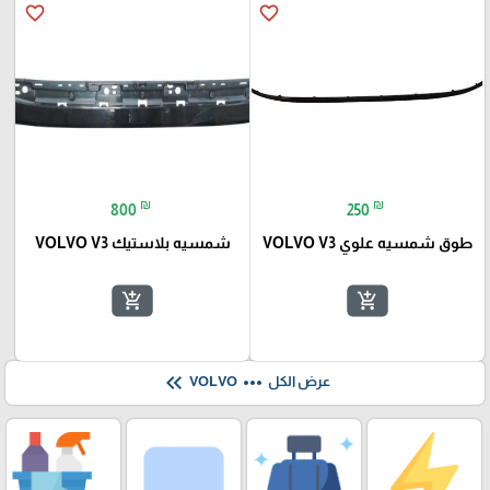
favorite_border
favorite_border
₪
₪
800
250
طوق شمسيه علوي VOLVO V3
شمسيه بلاستيك VOLVO V3
add_shopping_cart
add_shopping_cart
keyboard_double_arrow_left
more_horiz
عرض الكل
VOLVO