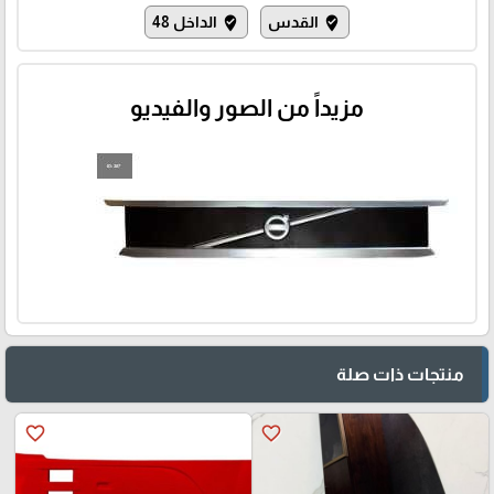
القدس
الداخل 48
where_to_vote
where_to_vote
مزيداً من الصور والفيديو
منتجات ذات صلة
favorite_border
favorite_border