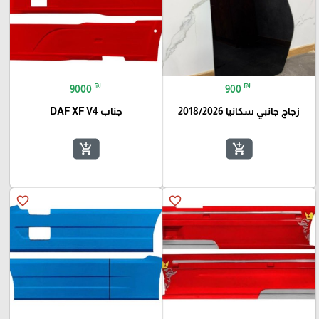
₪
₪
9000
900
زجاج جانبي سكانيا 2018/2026
جناب DAF XF V4
add_shopping_cart
add_shopping_cart
favorite_border
favorite_border