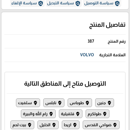
policy
policy
policy
سياسة التوصيل
سياسة التبديل
سياسة الإلغاء
تفاصيل المنتج
رقم المنتج
387
العلامة التجارية
VOLVO
التوصيل متاح إلى المناطق التالية
جنين
طوباس
نابلس
سلفيت
where_to_vote
where_to_vote
where_to_vote
where_to_vote
طولكرم
قلقيلية
رام الله والبيرة
where_to_vote
where_to_vote
where_to_vote
ضواحي القدس
اريحا
الخليل
بيت لحم
where_to_vote
where_to_vote
where_to_vote
where_to_vote