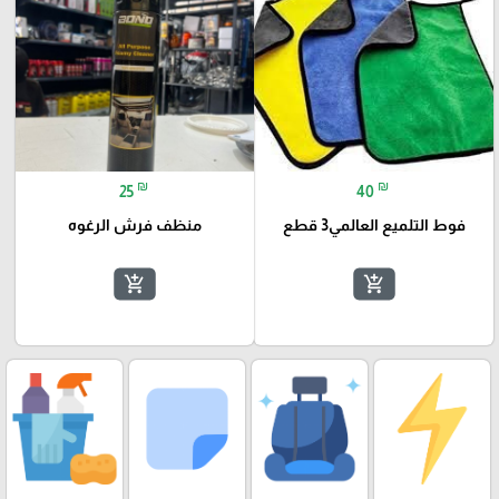
₪
₪
25
40
فوط التلميع العالمي3 قطع
منظف فرش الرغوه
add_shopping_cart
add_shopping_cart