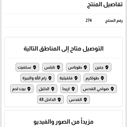
تفاصيل المنتج
رقم المنتج
274
التوصيل متاح إلى المناطق التالية
جنين
طوباس
نابلس
سلفيت
where_to_vote
where_to_vote
where_to_vote
where_to_vote
طولكرم
قلقيلية
رام الله والبيرة
where_to_vote
where_to_vote
where_to_vote
ضواحي القدس
اريحا
الخليل
بيت لحم
where_to_vote
where_to_vote
where_to_vote
where_to_vote
القدس
الداخل 48
where_to_vote
where_to_vote
مزيداً من الصور والفيديو