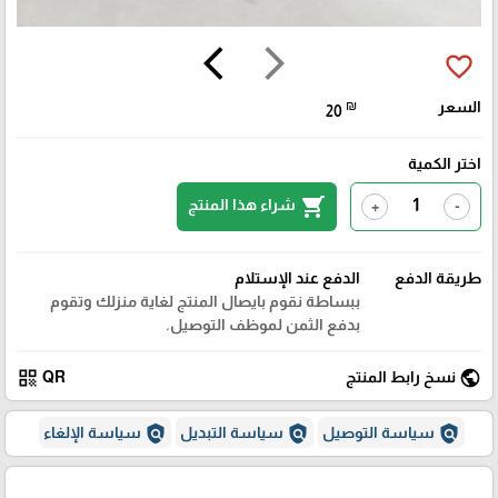
arrow_back_ios
arrow_forward_ios
favorite_border
السعر
₪
20
اختر الكمية
shopping_cart
شراء هذا المنتج
+
-
طريقة الدفع
الدفع عند الإستلام
ببساطة نقوم بايصال المنتج لغاية منزلك وتقوم
بدفع الثمن لموظف التوصيل.
qr_code
public
نسخ رابط المنتج
QR
policy
policy
policy
سياسة التوصيل
سياسة التبديل
سياسة الإلغاء