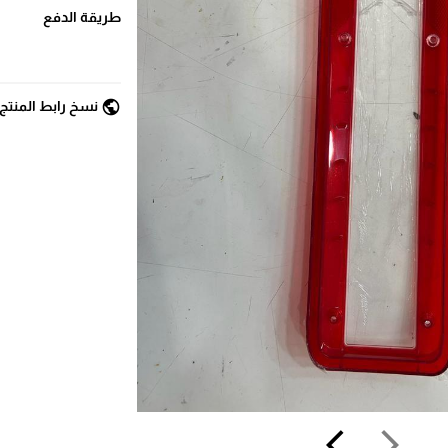
طريقة الدفع
public
نسخ رابط المنتج
arrow_back_ios
arrow_forward_ios