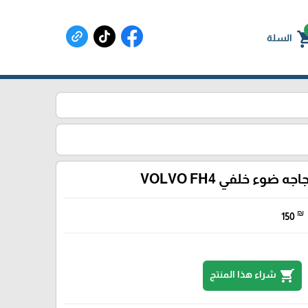
shoppin
السلة
اجه ضوء خلفي VOLVO FH4
₪
150
shopping_cart
شراء هذا المنتج