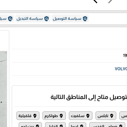
policy
policy
policy
سياسة التوصيل
سياسة التبديل
سياس
19
VOLV
توصيل متاح إلى المناطق التالية
س
نابلس
سلفيت
طولكرم
قلقيلية
where_to_vote
where_to_vote
where_to_vote
where_to_vote
ضواحي القدس
اريحا
الخليل
بيت لحم
where_to_vote
where_to_vote
where_to_vote
where_to_vote