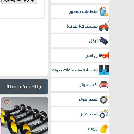
منظفات+عطور
مجسمات(العاب)
نيكل
زوامير
مسجلات+سماعات صوت
اكسسوار
منتجات ذات صلة
قطع هواء
favorite_border
قطع غيار
زيوت