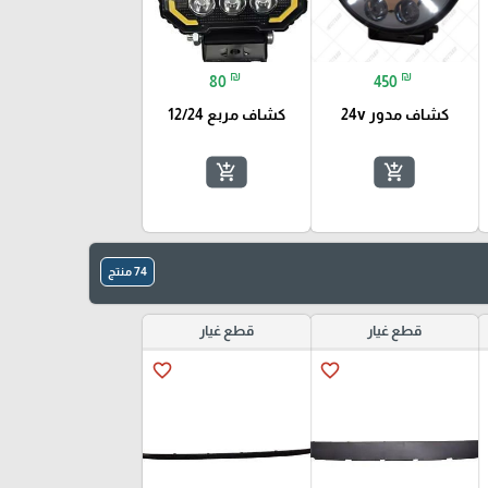
₪
₪
80
450
كشاف مدور 24v
كشاف مربع 12/24
add_shopping_cart
add_shopping_cart
74 منتج
قطع غيار
قطع غيار
favorite_border
favorite_border